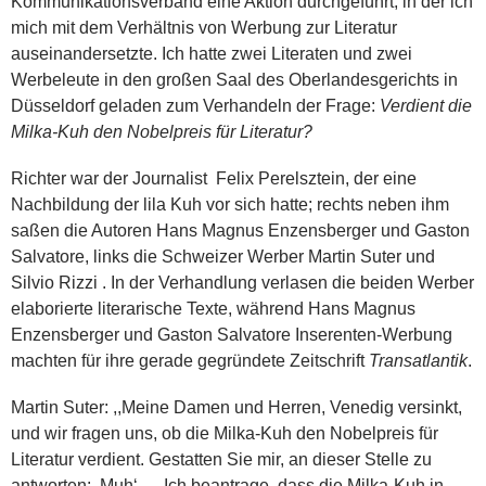
Kommunikationsverband eine Aktion durchgeführt, in der ich
mich mit dem Verhältnis von Werbung zur Literatur
auseinandersetzte. Ich hatte zwei Literaten und zwei
Werbeleute in den großen Saal des Oberlandesgerichts in
Düsseldorf geladen zum Verhandeln der Frage:
Verdient die
Milka-Kuh den Nobelpreis für Literatur?
Richter war der Journalist Felix Perelsztein
,
der eine
Nachbildung der lila Kuh vor sich hatte; rechts neben ihm
saßen die Autoren Hans Magnus Enzensberger und Gaston
Salvatore, links die Schweizer Werber Martin Suter und
Silvio Rizzi . In der Verhandlung verlasen die beiden Werber
elaborierte literarische Texte, während Hans Magnus
Enzensberger und Gaston Salvatore Inserenten-Werbung
machten für ihre gerade gegründete Zeitschrift
Transatlantik
.
Martin Suter: ,,Meine Damen und Herren, Venedig versinkt,
und wir fragen uns, ob die Milka-Kuh den Nobelpreis für
Literatur verdient. Gestatten Sie mir, an dieser Stelle zu
antworten: ,Muh‘ … Ich beantrage, dass die Milka-Kuh in