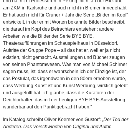
und hat nicht Professuren in Peking, nicht an der HfG und
am ZKM in Karlsruhe und auch nicht in Bremen innegehabt.
Er hat auch nicht für Gruner + Jahr die Serie „Bilder im Kopf“
entwickelt, in der er mit Worten bekannte Bilder beschreibt,
die darauf im Kopf des Betrachters entstehen; andere
Arbeiten wie die Bilder der Serie BYE BYE,
Theateraufführungen im Schauspielhaus in Düsseldorf,
Auftritte der Gruppe Pope – all das hat er, weil er ja nicht
existiert, nicht gemacht. Ausstellungen und Bücher zeugen
von seinen Phantomwesen. Was man von Michael Schirner
sagen muss, ist, dass er wahrscheinlich der Einzige ist, der
das Postulat, das irgendwann in den 80ern erhoben wurde,
dass Werbung Kunst ist und Kunst Werbung, wirklich gelebt
und ausgefüllt hat. Ich glaube, dass die Kuratoren der
Deichtorhallen das mit der heutigen BYE BYE-Ausstellung
wunderbar auf den Punkt gebracht haben.“
Im Katalog schreibt Oliver Koerner von Gustorf: „
Der Tod der
Anderen. Das Verschwinden von Original und Autor.