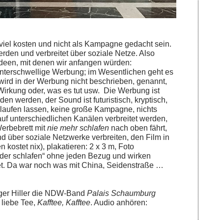
t viel kosten und nicht als Kampagne gedacht sein.
rden und verbreitet über soziale Netze. Also
deen, mit denen wir anfangen würden:
nterschwellige Werbung; im Wesentlichen geht es
 wird in der Werbung nicht beschrieben, genannt,
Wirkung oder, was es tut usw. Die Werbung ist
en werden, der Sound ist futuristisch, kryptisch,
aufen lassen, keine große Kampagne, nichts
auf unterschiedlichen Kanälen verbreitet werden,
erbebrett mit
nie mehr schlafen
nach oben fährt,
d über soziale Netzwerke verbreiten, den Film in
 kostet nix), plakatieren: 2 x 3 m, Foto
eder schlafen“ ohne jeden Bezug und wirken
tmet. Da war noch was mit China, Seidenstraße …
ger Hiller die NDW-Band
Pa
lais Schaumburg
h liebe Tee,
Kafftee, Kafftee
. Audio anhören: