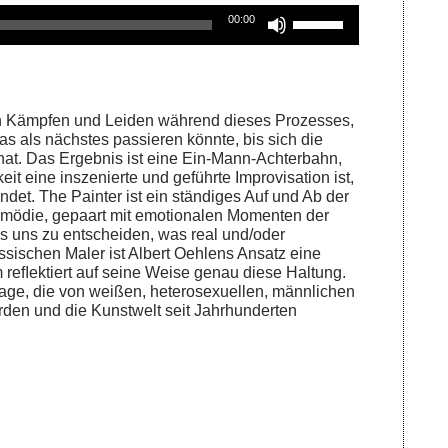
Pfeiltasten
00:00
Hoch/Runter
benutzen,
um
die
en Kämpfen und Leiden während dieses Prozesses,
Lautstärke
s als nächstes passieren könnte, bis sich die
hat. Das Ergebnis ist eine Ein-Mann-Achterbahn,
zu
it eine inszenierte und geführte Improvisation ist,
regeln.
ndet. The Painter ist ein ständiges Auf und Ab der
omödie, gepaart mit emotionalen Momenten der
s uns zu entscheiden, was real und/oder
össischen Maler ist Albert Oehlens Ansatz eine
 reﬂektiert auf seine Weise genau diese Haltung.
Frage, die von weißen, heterosexuellen, männlichen
rden und die Kunstwelt seit Jahrhunderten