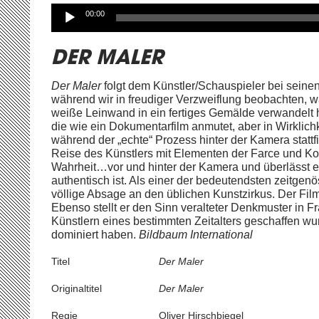
Audio-
00:00
Player
DER MALER
Der Maler
folgt dem Künstler/Schauspieler bei sein
während wir in freudiger Verzweiflung beobachten, wa
weiße Leinwand in ein fertiges Gemälde verwandelt 
die wie ein Dokumentarfilm anmutet, aber in Wirklichke
während der „echte“ Prozess hinter der Kamera stattfi
Reise des Künstlers mit Elementen der Farce und K
Wahrheit…vor und hinter der Kamera und überlässt e
authentisch ist. Als einer der bedeutendsten zeitgen
völlige Absage an den üblichen Kunstzirkus. Der Film
Ebenso stellt er den Sinn veralteter Denkmuster in 
Künstlern eines bestimmten Zeitalters geschaffen wu
dominiert haben.
Bildbaum International
Titel
Der Maler
Originaltitel
Der Maler
Regie
Oliver Hirschbiegel