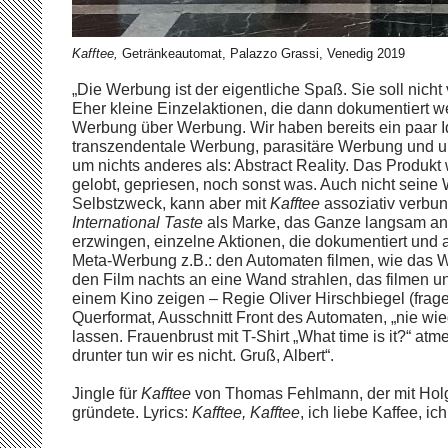
Kafftee,
Getränkeautomat, Palazzo Grassi, Venedig 2019
„Die Werbung ist der eigentliche Spaß. Sie soll nich
Eher kleine Einzelaktionen, die dann dokumentiert we
Werbung über Werbung. Wir haben bereits ein paar I
transzendentale Werbung, parasitäre Werbung und u
um nichts anderes als: Abstract Reality. Das Produkt
gelobt, gepriesen, noch sonst was. Auch nicht seine 
Selbstzweck, kann aber mit
Kafftee
assoziativ verbund
International Taste
als Marke, das Ganze langsam anl
erzwingen, einzelne Aktionen, die dokumentiert und 
Meta-Werbung z.B.: den Automaten filmen, wie das W
den Film nachts an eine Wand strahlen, das filmen un
einem Kino zeigen – Regie Oliver Hirschbiegel (fragen
Querformat, Ausschnitt Front des Automaten, „nie wi
lassen. Frauenbrust mit T-Shirt „What time is it?“ a
drunter tun wir es nicht. Gruß, Albert“.
Jingle für
Kafftee
von Thomas Fehlmann, der mit Hol
gründete. Lyrics:
Kafftee, Kafftee
, ich liebe Kaffee, ic