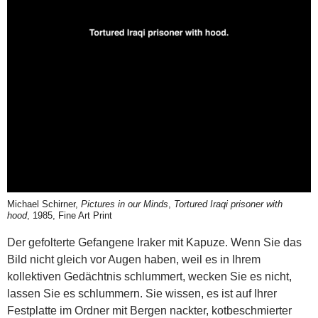
Michael Schirner,
Pictures in our Minds
,
Tortured Iraqi prisoner with
hood
, 1985, Fine Art Print
Der gefolterte Gefangene Iraker mit Kapuze. Wenn Sie das
Bild nicht gleich vor Augen haben, weil es in Ihrem
kollektiven Gedächtnis schlummert, wecken Sie es nicht,
lassen Sie es schlummern. Sie wissen, es ist auf Ihrer
Festplatte im Ordner mit Bergen nackter, kotbeschmierter