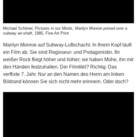
Michael Schirner,
Pictures in our Minds
,
Marilyn Monroe poised over a
subway air-shaft,
1985, Fine Art Print
Marilyn Monroe auf Subway-Luftschacht. In Ihrem Kopf läuft
ein Film ab. Sie sind Regisseur- und Protagonistin. Ihr
weißer Rock fliegt höher und höher; sie haben Mühe, ihn mit
den Händen festzuhalten. Der Filmtitel? Richtig: Das
verflixte 7. Jahr. Nur an den Namen des Herrn am linken
Bildrand können Sie sich nicht mehr erinnern. Oder doch?